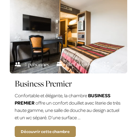
2
2 personnes
1 lit Queen Size
18m
Business Premier
Confortable et élégante, la chambre
BUSINESS
PREMIER
offre un confort douillet avec literie de très
haute gamme, une salle de douche au design actuel
et un wc séparé. D’une surface …
Découvrir cette chambre