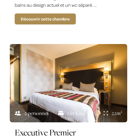
bains au design actuel et un wc séparé. …
Découvrir cette chambre
2
2 personnes
1 lit King Size
22m
Executive Premier